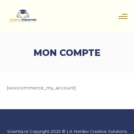
MON COMPTE
[woocommerce_my_account]
Scientia.re Copyright 2025 © | A Netdev Creative Solutions